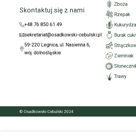
Zboża
Skontaktuj się z nami
Rzepak
+48 76 850 61 49
Kukurydz
sekretariat@osadkowski-cebulski.pl
Burak cuk
59-220 Legnica, ul. Nasienna 6,
Strączko
woj. dolnośląskie
Ziemniak
Słoneczni
Trawy
© Osadkowski-Cebulski 2024