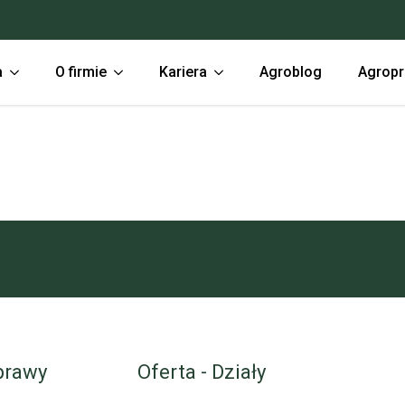
a
O firmie
Kariera
Agroblog
Agrop
prawy
Oferta - Działy